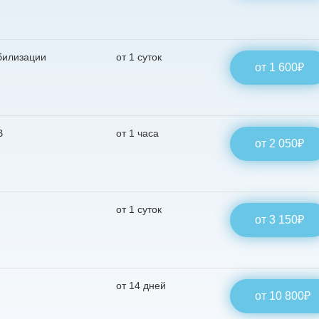
ь
билизации
от 1 суток
от 1 600₽
, Вы даёте своё
льных данных
В
от 1 часа
от 2 050₽
от 1 суток
от 3 150₽
от 14 дней
от 10 800₽