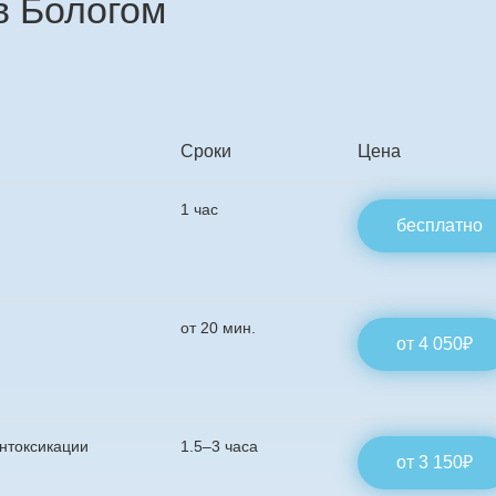
в Бологом
Сроки
Цена
1 час
бесплатно
от 20 мин.
от 4 050₽
интоксикации
1.5–3 часа
от 3 150₽