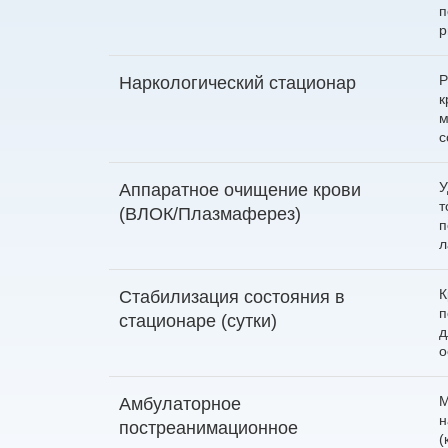
п
р
Р
Наркологический стационар
к
м
с
У
Аппаратное очищение крови
т
(ВЛОК/Плазмаферез)
п
л
К
Стабилизация состояния в
п
стационаре (сутки)
д
о
М
Амбулаторное
н
постреанимационное
(