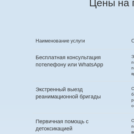
Цены на 
Наименование услуги
Э
Бесплатная консультация
п
по
телефону
или
WhatsApp
п
в
С
Экстренный выезд
б
реанимационной бригады
р
о
О
Первичная помощь с
п
детоксикацией
в