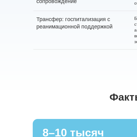
сопровождение
о
Б
Трансфер: госпитализация с
с
реанимационной поддержкой
а
в
э
Факт
8–10 тысяч