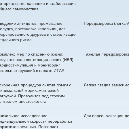
ртериального давления и стабилизация
бщего самочувствия.
ведение антидотов, промывание
Передозировка (легкая
елудка, постановка капельниц для
орсированного диуреза и стабилизация
ердечного ритма.
омплекс мер по спасению жизни:
Тяжелая передозировк
скусственная вентиляция легких (ИВЛ),
ардиостимуляция и мониторинг
Получите бес
итальных функций в палате ИТАР.
консультацию
Выберите свой город
Задайте ваш вопрос
Оставить отзыв
Найдем все, что вам нужно
скоренная процедура снятия ломки с
Легкая стадия зависим
инимальной медикаментозной
Оставьте заявку для связи 
Вызвать врача
агрузкой. Проводится под строгим
Вызвать нарколога
Оставьте заявку!
Оставьте заявку!
онтролем анестезиолога.
Приедем на дом за 30 ми
Оставьте заявку и мы перезвоним в течние одной
Выезжаем круглосуточно
И мы перезвоним в течение одной минуты
И мы перезвоним в течение одной минуты
И мы перезвоним в течение одной минуты
Чаще всего ищут:
минуты
никальное исследование
Для персонализации де
Гарантируем анонимност
ндивидуальной скорости переработки
Вывод из запоя
аркотиков печенью. Позволяет