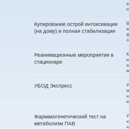
а
о
В
Купирование острой интоксикации
ж
(на дому) и полная стабилизация
ф
с
К
Реанимационные мероприятия в
и
стационаре
к
в
У
УБОД Экспресс
м
н
к
У
Фармакогенетический тест на
и
метаболизм ПАВ
н