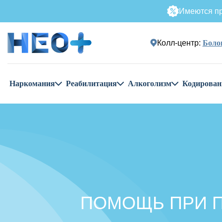
Имеются пр
Колл-центр:
Болог
Наркомания
Реабилитация
Алкоголизм
Кодирован
ПОМОЩЬ ПРИ П