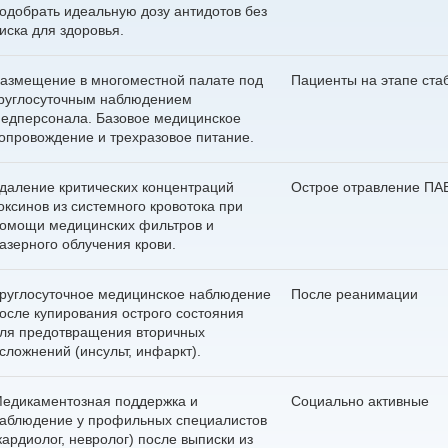
одобрать идеальную дозу антидотов без
Капельница от похмелья
иска для здоровья.
Оставить заявку
Оставить заявку
Оставить заявку
Нарколог на дом
Оставить заявку
Отправит
азмещение в многоместной палате под
Пациенты на этапе ста
Нажимая кнопку «Оставить заявку», вы соглашаетесь с
Нажимая кнопку «Оставить заявку», вы соглашаетесь с
Нажимая кнопку «Оставить заявку», вы соглашаетесь с
руглосуточным наблюдением
Нажимая кнопку «Оставить заявку», вы соглашаетесь с
Кодрирование
Отправить вопрос
Отправить
политикой конфиденциальности
политикой конфиденциальности
политикой конфиденциальности
Нажимая на кнопку ”Отправить”
едперсонала. Базовое медицинское
политикой конфиденциальности
согласие на
обработку персона
опровождение и трехразовое питание.
Нажимая кнопку "Отправить", вы соглашаетесь с
Нажимая на кнопку ”Отправить вопрос”, Вы даёте своё
политикой
Снятие ломки
конфиденциальности
согласие на
обработку персональных данных
даление критических концентраций
Острое отравление ПА
оксинов из системного кровотока при
омощи медицинских фильтров и
азерного облучения крови.
руглосуточное медицинское наблюдение
После реанимации
осле купирования острого состояния
ля предотвращения вторичных
сложнений (инсульт, инфаркт).
едикаментозная поддержка и
Социально активные
аблюдение у профильных специалистов
кардиолог, невролог) после выписки из