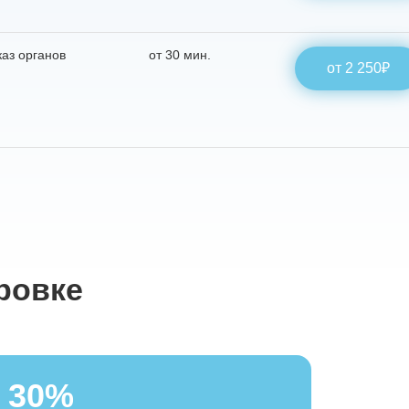
каз органов
от 30 мин.
от 2 250₽
ровке
30%