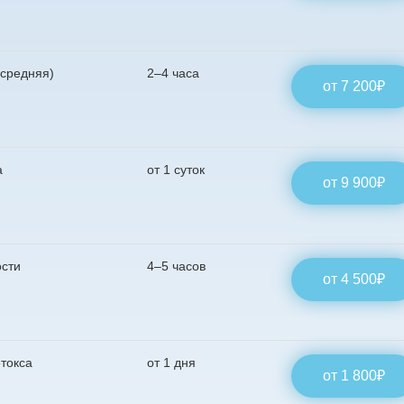
/средняя)
2–4 часа
от 7 200₽
а
от 1 суток
от 9 900₽
платную
ости
4–5 часов
от 4 500₽
со специалистом
нут
токса
от 1 дня
ь
от 1 800₽