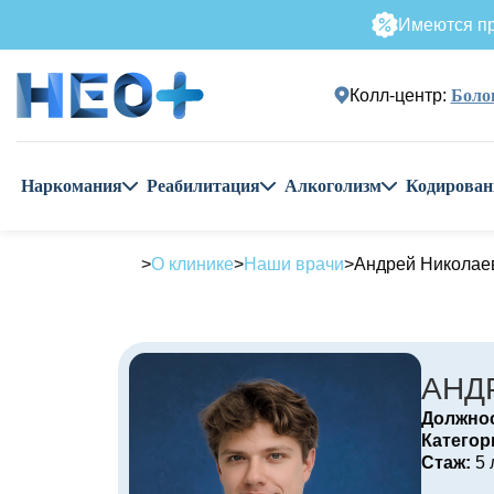
Имеются пр
Колл-центр:
Болог
Наркомания
Реабилитация
Алкоголизм
Кодирован
О клинике
Наши врачи
Андрей Николае
АНД
Должнос
Категор
Стаж:
5 