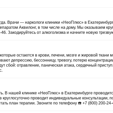
Капельница от похмелья
Оставить заявку
Оставить заявку
Оставить заявку
Нарколог на дом
Оставить заявку
Отправит
гда. Врачи — наркологи клиники
«НеоПлюс»
в Екатеринбург
Нажимая кнопку «Оставить заявку», вы соглашаетесь с
Нажимая кнопку «Оставить заявку», вы соглашаетесь с
Нажимая кнопку «Оставить заявку», вы соглашаетесь с
Нажимая кнопку «Оставить заявку», вы соглашаетесь с
Кодрирование
Отправить вопрос
Отправить
паратом Аквилонг, в том числе на дому. Мы оказываем кр
политикой конфиденциальности
политикой конфиденциальности
политикой конфиденциальности
Нажимая на кнопку ”Отправить”
политикой конфиденциальности
4-46
. Закодируйтесь от алкоголизма и начните новую трезву
согласие на
обработку персона
Нажимая кнопку "Отправить", вы соглашаетесь с
Нажимая на кнопку ”Отправить вопрос”, Вы даёте своё
политикой
Снятие ломки
конфиденциальности
согласие на
обработку персональных данных
 которые остаются в крови, печени, мозге и жировой ткани
ают депрессию, бессонницу, тревогу, потерю концентрации
т сбой: отравление, паническая атака, сердечный прист
с.
ть. В нашей клинике
«НеоПлюс»
в Екатеринбурге проводитс
 круглосуточно проводит индивидуальные консультации, п
тать план терапии. Звоните по телефону ☎️
+7 (800) 200-24-