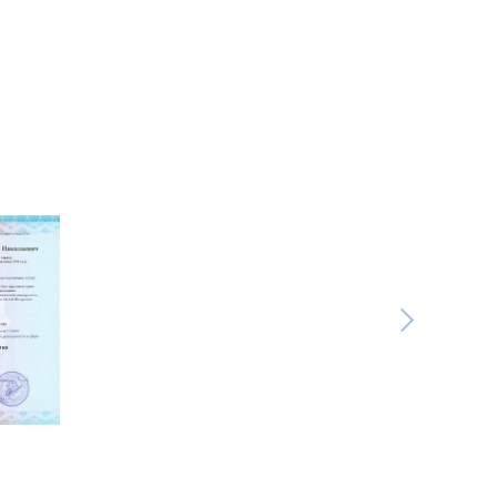
платную
со специалистом
нут
ь