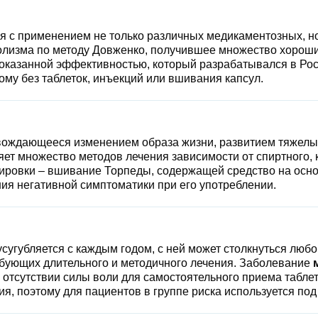
я с применением не только различных медикаментозных, н
оголизма по методу Довженко, получившее множество хорош
оказанной эффективностью, который разрабатывался в Росс
му без таблеток, инъекций или вшивания капсул.
вождающееся изменением образа жизни, развитием тяжелых
ет множество методов лечения зависимости от спиртного, 
дировки – вшивание Торпеды, содержащей средство на осн
ения негативной симптоматики при его употреблении.
угубляется с каждым годом, с ней может столкнуться любо
ебующих длительного и методичного лечения. Заболевание
м
 отсутствии силы воли для самостоятельного приема табле
я, поэтому для пациентов в группе риска используется под