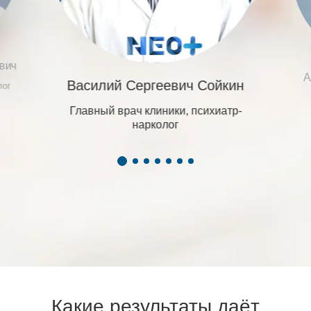
вич
А
Василий Сергеевич Сойкин
лог
Главный врач клиники, психиатр-
нарколог
Какие результаты даёт