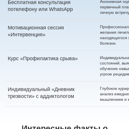
Анонимная оце
Бесплатная консультация
первичный пла
по
телефону
или
WhatsApp
личную встречу
Профессионал
Мотивационная сессия
желания лечить
«Интервенция»
находящегося 
болезни.
Индивидуальна
Курс «Профилактика срыва»
состояний, выя
обучение нав
угрозе рецидив
Глубокое курир
Индивидуальный «Дневник
анализ ежеднев
трезвости» с аддиктологом
мышлением и к
Интересные факты о