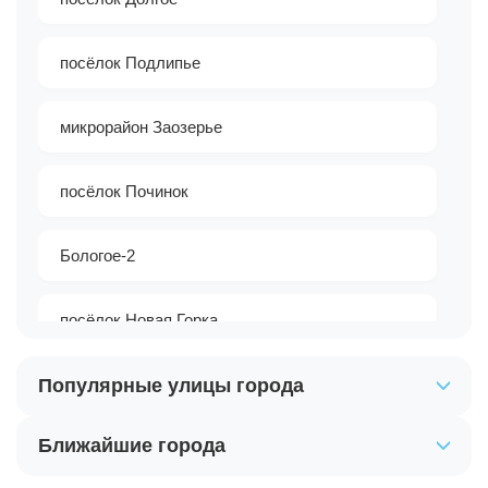
посёлок Подлипье
микрорайон Заозерье
посёлок Починок
Бологое-2
посёлок Новая Горка
Популярные улицы города
Волчий хутор
Ближайшие города
посёлок Подол